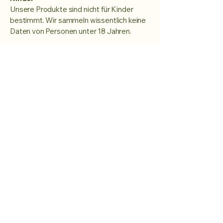
Unsere Produkte sind nicht für Kinder
bestimmt. Wir sammeln wissentlich keine
Daten von Personen unter 18 Jahren.
Änderungen dieser Richtlinie
Wenn wir diese Richtlinie ändern, werden
wir das oben genannte Datum der
"Letzten Aktualisierung" aktualisieren.
Bei wesentlichen Änderungen werden
Sie direkt per E-Mail benachrichtigt,
sofern Sie bereits bei uns gekauft haben.
Kaufen Sie den
Drop. Bewahren
Sie Ruhe.
Weitere folgen.