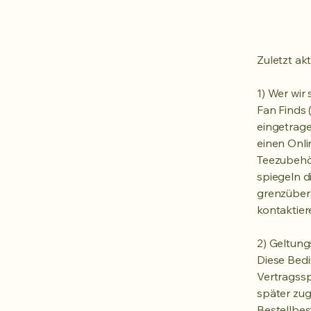
Zuletzt akt
1) Wer wir 
Fan Finds 
eingetrag
einen Onli
Teezubehör
spiegeln d
grenzübers
kontaktier
2) Geltun
Diese Bedi
Vertragssp
später zug
Bestellbes