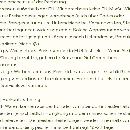
ag erscheint auf der Rechnung.
adressen außerhalb der EU. Wir berechnen keine EU-MwSt. Wi
sierte Preisanpassungen vornehmen (auch über Codes oder
he Preisgestaltung), um Unterschiede bei Versandkosten, St
arktbedingungen widerzuspiegeln. Solche Anpassungen wer
messen festgelegt und können je nach Lieferadresse, Produk
ariieren (siehe §9).
g & Wechselkurs. Preise werden in EUR festgelegt. Wenn Sie i
ährung bezahlen, gelten die Kurse und Gebühren Ihres
nbieters.
nzeige. Wir bemühen uns, Preise klar anzuzeigen, einschließli
gang Versandkosten hinzukommen. Frontend-Labels können 
 Servicelevel variieren.
, Herkunft & Timing
ft. Waren können aus der EU oder von Standorten außerhalb
erden (einschließlich Hongkong und dem chinesischen Festla
e Lieferzeiten. Die meisten Bestellungen werden innerhalb vo
versandt; die typische Transitzeit beträgt 18–22 Tage.