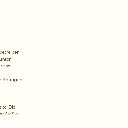
betreiben
unter
reise
he Anfragen
ite. Die
r für Sie