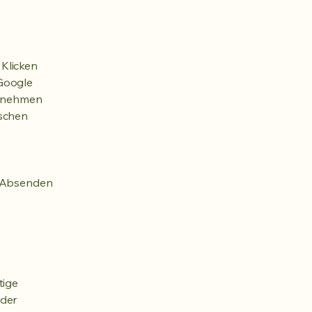
 Klicken
/Google
ir nehmen
ischen
m Absenden
tige
 der