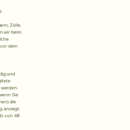
e
ern, Zölle,
n wir beim
lche
 vor dem
ndig und
ltete
 werden.
 wenn Sie
men) die
 anzeigt,
alb von 48