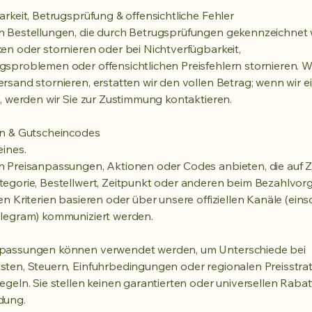
arkeit, Betrugsprüfung & offensichtliche Fehler
n Bestellungen, die durch Betrugsprüfungen gekennzeichnet
en oder stornieren oder bei Nichtverfügbarkeit,
sproblemen oder offensichtlichen Preisfehlern stornieren. W
rsand stornieren, erstatten wir den vollen Betrag; wenn wir e
n, werden wir Sie zur Zustimmung kontaktieren.
en & Gutscheincodes
eines.
 Preisanpassungen, Aktionen oder Codes anbieten, die auf Zi
egorie, Bestellwert, Zeitpunkt oder anderen beim Bezahlvor
en Kriterien basieren oder über unsere offiziellen Kanäle (einsc
elegram) kommuniziert werden.
passungen können verwendet werden, um Unterschiede bei
ten, Steuern, Einfuhrbedingungen oder regionalen Preisstra
egeln. Sie stellen keinen garantierten oder universellen Rabatt
dung.