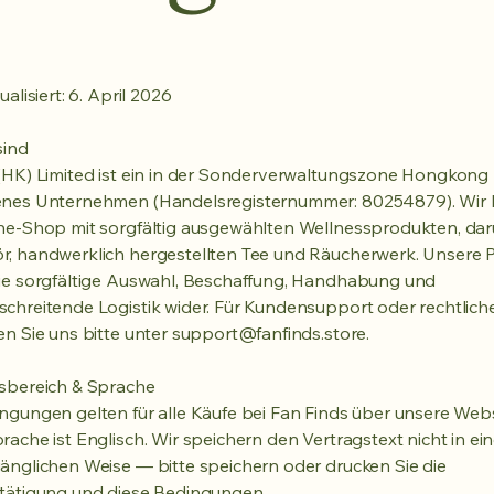
ualisiert: 6. April 2026
sind
(HK) Limited ist ein in der Sonderverwaltungszone Hongkong
enes Unternehmen (Handelsregisternummer: 80254879). Wir 
ne-Shop mit sorgfältig ausgewählten Wellnessprodukten, dar
, handwerklich hergestellten Tee und Räucherwerk. Unsere P
ie sorgfältige Auswahl, Beschaffung, Handhabung und
chreitende Logistik wider. Für Kundensupport oder rechtlic
en Sie uns bitte unter
support@fanfinds.store
.
gsbereich & Sprache
ngungen gelten für alle Käufe bei Fan Finds über unsere Webs
rache ist Englisch. Wir speichern den Vertragstext nicht in eine
änglichen Weise — bitte speichern oder drucken Sie die
tätigung und diese Bedingungen.