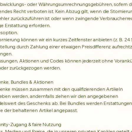
bwicklungs- oder Währungsumrechnungsgebühren, sofern di
endes Recht verboten ist. Kein Abzug gilt, wenn die Stornieru
hler zurückzuführen ist oder wenn zwingende Verbraucherre
ge Erstattung erfordern.
gsoption.
ornierung können wir ein kurzes Zeitfenster anbieten (z. B. 24
tellung durch Zahlung einer etwaigen Preisdifferenz aufrechtz
ungen.
ssungen, Aktionen und Codes können jederzeit ohne Vorank
oder zurückgezogen werden.
enke, Bundles & Aktionen
enke müssen zusammen mit den qualifizierenden Artikeln
eben werden, andernfalls ziehen wir den angegebenen
elswert des Geschenks ab. Bei Bundles werden Erstattungen 
se der behaltenen Artikel angepasst.
nity-Zugang & faire Nutzung
nks, Medien und Preise, die in unseren privaten Kanälen geteilt