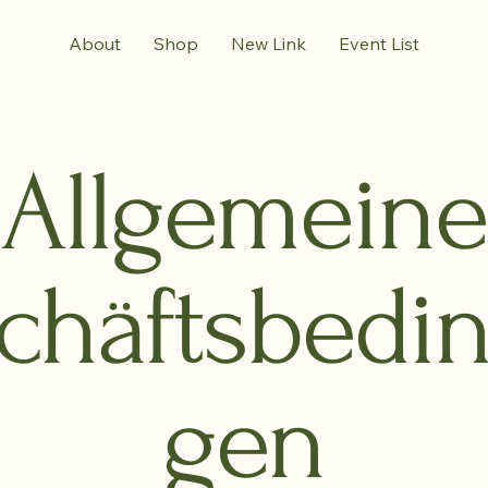
About
Shop
New Link
Event List
Allgemeine
chäftsbedi
gen