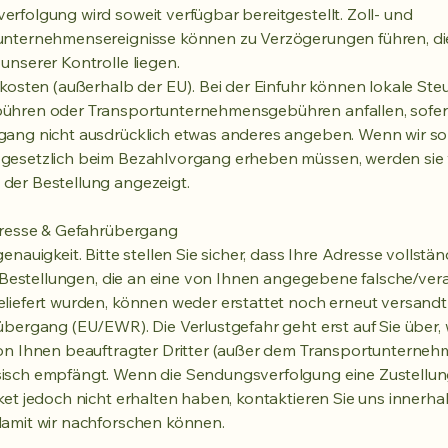
rfolgung wird soweit verfügbar bereitgestellt. Zoll- und
unternehmensereignisse können zu Verzögerungen führen, di
unserer Kontrolle liegen.
rkosten (außerhalb der EU). Bei der Einfuhr können lokale Steu
ühren oder Transportunternehmensgebühren anfallen, sofer
gang nicht ausdrücklich etwas anderes angeben. Wenn wir so
gesetzlich beim Bezahlvorgang erheben müssen, werden sie
der Bestellung angezeigt.
dresse & Gefahrübergang
enauigkeit. Bitte stellen Sie sicher, dass Ihre Adresse vollstä
t. Bestellungen, die an eine von Ihnen angegebene falsche/vera
liefert wurden, können weder erstattet noch erneut versandt
übergang (EU/EWR). Die Verlustgefahr geht erst auf Sie über,
on Ihnen beauftragter Dritter (außer dem Transportunterneh
isch empfängt. Wenn die Sendungsverfolgung eine Zustellung
ket jedoch nicht erhalten haben, kontaktieren Sie uns innerh
amit wir nachforschen können.