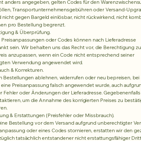
cht anders angegeben, gelten Codes für den Warenzwischen
Zöllen, Transportunternehmensgebühren oder Versand-Upgra
 nicht gegen Bargeld einlösbar, nicht rückwirkend, nicht kom
nen pro Bestellung begrenzt.
tigung & Überprüfung.
 Preisanpassungen oder Codes können nach Lieferadresse
nkt sein. Wir behalten uns das Recht vor, die Berechtigung z
eis anzupassen, wenn ein Code nicht entsprechend seiner
igten Verwendung angewendet wird.
auch & Korrekturen.
 Bestellungen ablehnen, widerrufen oder neu bepreisen, bei
 eine Preisanpassung falsch angewendet wurde, auch aufgru
r Fehler oder Änderungen der Lieferadresse. Gegebenenfall
ntaktieren, um die Annahme des korrigierten Preises zu bestät
ren.
erung & Erstattungen (Preisfehler oder Missbrauch).
eine Bestellung vor dem Versand aufgrund unberechtigter V
sanpassung oder eines Codes stornieren, erstatten wir den ge
üglich tatsächlich entstandener nicht erstattungsfähiger Drit