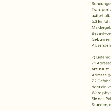
Sendungsve
Transport
außerhalb 
6.3 Einfuh
Maklergeb
Bezahlvor
Gebühren 
Absenden 
7) Liefera
7.1 Adressg
aktuell is
Adresse ge
7.2 Gefahr
oder ein v
Ware phys
Sie das Pa
Stunden, d