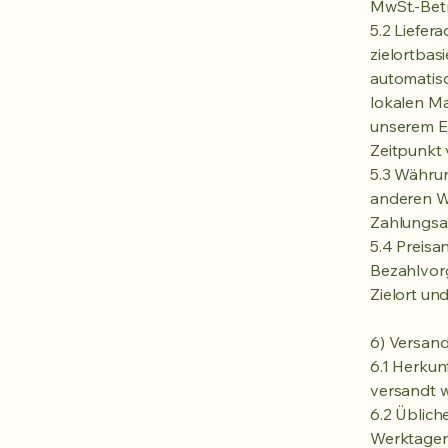
MwSt.-Betr
5.2 Liefer
zielortba
automatisc
lokalen M
unserem Er
Zeitpunkt v
5.3 Währun
anderen W
Zahlungsa
5.4 Preisa
Bezahlvor
Zielort und
6) Versand
6.1 Herkun
versandt w
6.2 Üblich
Werktagen 