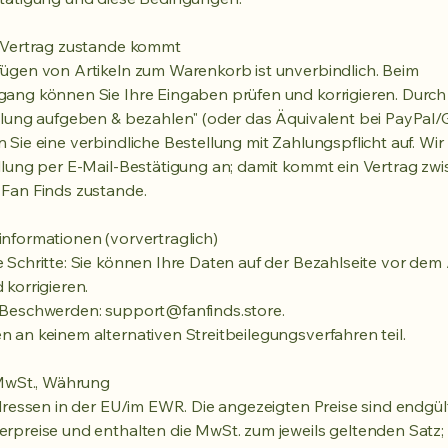
r Vertrag zustande kommt
ügen von Artikeln zum Warenkorb ist unverbindlich. Beim
ang können Sie Ihre Eingaben prüfen und korrigieren. Durch
llung aufgeben & bezahlen" (oder das Äquivalent bei PayPal
 Sie eine verbindliche Bestellung mit Zahlungspflicht auf. W
llung per E-Mail-Bestätigung an; damit kommt ein Vertrag zw
Fan Finds zustande.
nformationen (vorvertraglich)
 Schritte: Sie können Ihre Daten auf der Bezahlseite vor de
 korrigieren.
 Beschwerden:
support@fanfinds.store
.
 an keinem alternativen Streitbeilegungsverfahren teil.
 MwSt., Währung
adressen in der EU/im EWR. Die angezeigten Preise sind endgül
rpreise und enthalten die MwSt. zum jeweils geltenden Satz;