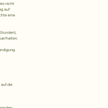
es nicht
ng auf
chte eine
 Stunden),
uerhalten.
ündigung
auf die
 werden,