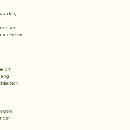
 wurden,
enn wir
inen Fehler
elort,
gang
hließlich
tegien
 dar.