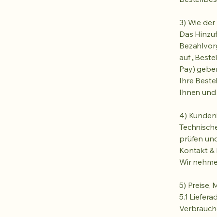
3) Wie de
Das Hinzuf
Bezahlvorg
auf „Beste
Pay) geben
Ihre Beste
Ihnen und 
4) Kundeni
Technische
prüfen und
Kontakt &
Wir nehmen
5) Preise,
5.1 Liefer
Verbrauche