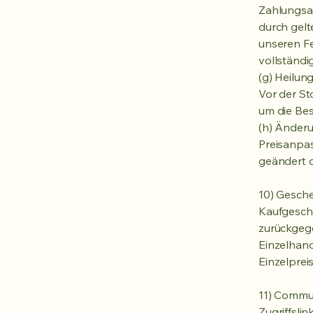
Zahlungsa
durch gelt
unseren Fe
vollständi
(g) Heilun
Vor der St
um die Bes
(h) Änder
Preisanpa
geändert 
10) Gesch
Kaufgesch
zurückgeg
Einzelhand
Einzelprei
11) Commu
Zugriffsli