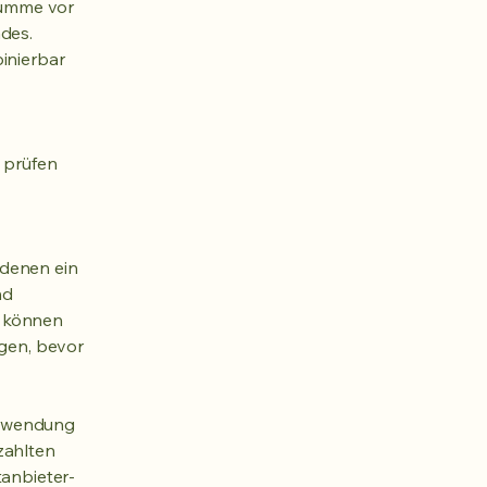
summe vor
des.
binierbar
u prüfen
 denen ein
nd
s können
igen, bevor
erwendung
zahlten
tanbieter-