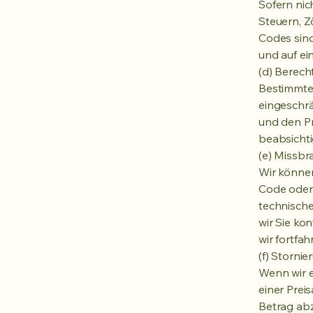
Sofern ni
Steuern, 
Codes sind
und auf ei
(d) Berech
Bestimmte
eingeschrä
und den Pr
beabsicht
(e) Missbr
Wir können
Code oder
technische
wir Sie ko
wir fortfah
(f) Storni
Wenn wir 
einer Prei
Betrag abz