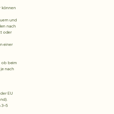
r können
euern und
den nach
t oder
n einer
ch ob beim
je nach
 der EU
nd).
n 3–5