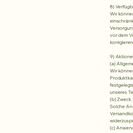
8) Verfügb
Wir könne
einschränk
Versorgung
vor dem Ve
korrigiere
9) Aktion
(a) Allgem
Wir können
Produktkat
festgelegt
unseres T
(b) Zweck.
Solche An
Versandkos
widerzuspi
(c) Anwen