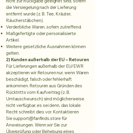
nicht zur Rückgabe geeignet sind, sofern
die Versiegelung nach der Lieferung
entfernt wurde (z. B. Tee, Kräuter,
Räucherstäbchen).
Verderbliche Waren, sofern zutreffend.
Maßgefertigte oder personalisierte
Artikel.
Weitere gesetzliche Ausnahmen können
gelten.
2) Kunden außerhalb der EU – Retouren
Für Lieferungen außerhalb der EU/EWR
akzeptieren wir Retouren nur, wenn Waren
beschädigt, falsch oder fehlerhaft
ankommen. Retouren aus Gründen des
Rücktritts vom Kaufvertrag (z. B.
Umtauschwunsch) sind möglicherweise
nicht verfügbar, es sei denn, das lokale
Recht schreibt dies vor. Kontaktieren
Sie
support@fanfinds.store
für
Anweisungen. Wenn wir Sie zur
Überprüfung oder Behebung eines