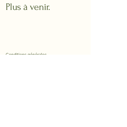
Plus à venir.
Conditions générales
politique de confidentialité
Politique de retours et de
remboursements
Expédition et livraison
Avis juridique
support@fanfinds.store
© 2026 Fan Finds Limited. Tous droits
réservés.